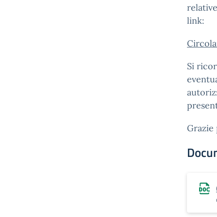
relativ
link:
Circola
Si rico
eventua
autoriz
present
Grazie 
Docu