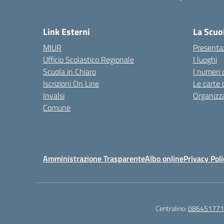
— 
Link Esterni
La Scuo
MIUR
Presenta
Ufficio Scolastico Regionale
I luoghi
Scuola in Chiaro
I numeri 
Iscrizioni On Line
Le carte 
Invalsi
Organizz
Comune
Amministrazione Trasparente
Albo online
Privacy Poli
Centralino:
086451771