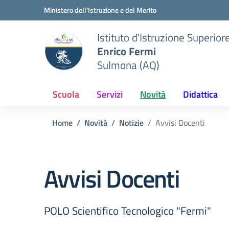
Vai ai contenuti
Vai al menu di navigazione
Vai al footer
Ministero dell'Istruzione e del Merito
Istituto d'Istruzione Superior
Enrico Fermi
Sulmona (AQ)
Scuola
Servizi
Novità
Didattica
Home
Novità
Notizie
Avvisi Docenti
Avvisi Docenti
POLO Scientifico Tecnologico "Fermi"