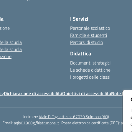
Visita la pagina iniziale della scuola
la
I Servizi
zione
Personale scolastico
Famiglie e studenti
della scuola
Percorsi di studio
della scuola
Didattica
azione
Documenti strategici
Le schede didattiche
I progetti delle classi
cy
Dichiarazione di accessibilità
Obiettivi di accessibilità
Note legal
Indirizzo:
Viale P. Togliatti snc 67039 Sulmona (AQ)
Email:
aqis01900g@istruzione.it
Posta elettronica certificata (PEC):
aqis01