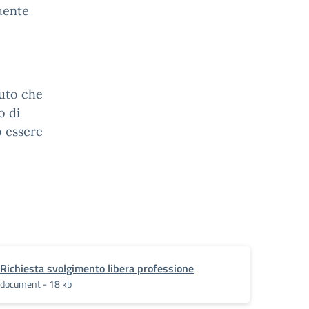
uente
tuto che
o di
o essere
Richiesta svolgimento libera professione
document - 18 kb