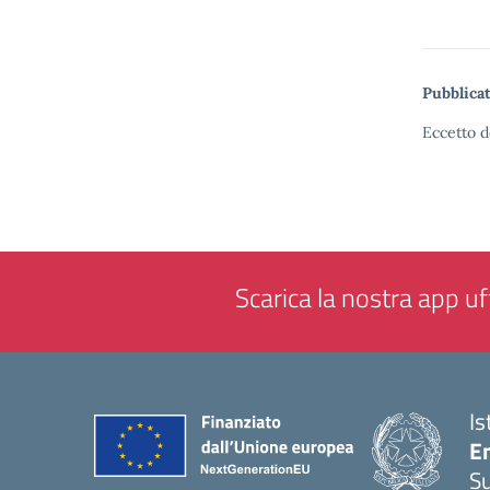
Pubblicat
Eccetto d
Scarica la nostra app uff
Is
E
S