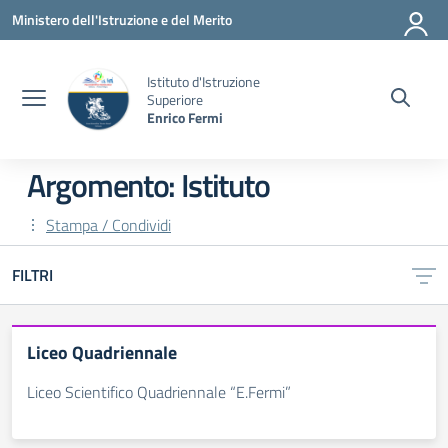
Vai ai contenuti
Vai al menu di navigazione
Vai al footer
Ministero dell'Istruzione e del Merito
Istituto d'Istruzione
Superiore
Enrico Fermi
Argomento: Istituto
Stampa / Condividi
FILTRI
Liceo Quadriennale
Liceo Scientifico Quadriennale “E.Fermi”