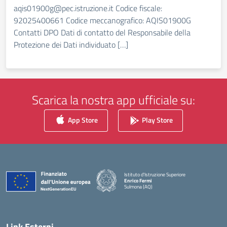
aqis01900g@pec.istruzione.it Codice fiscale:
92025400661 Codice meccanografico: AQIS01900G
Contatti DPO Dati di contatto del Responsabile della
Protezione dei Dati individuato […]
Scarica la nostra app ufficiale su:
App Store
Play Store
Istituto d'Istruzione Superiore
Enrico Fermi
Sulmona (AQ)
— Visita la pagina iniziale della scuola
Link Esterni