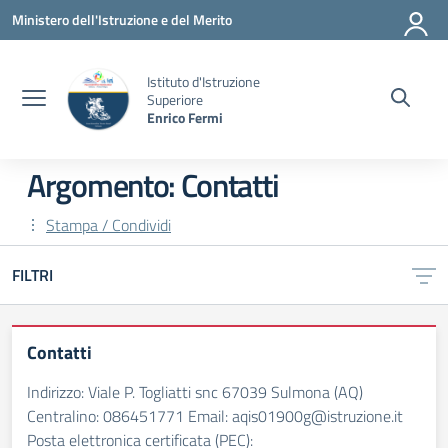
Vai ai contenuti
Vai al menu di navigazione
Vai al footer
Ministero dell'Istruzione e del Merito
Istituto d'Istruzione
Superiore
Enrico Fermi
Argomento: Contatti
Stampa / Condividi
FILTRI
Contatti
Indirizzo: Viale P. Togliatti snc 67039 Sulmona (AQ)
Centralino: 086451771 Email: aqis01900g@istruzione.it
Posta elettronica certificata (PEC):