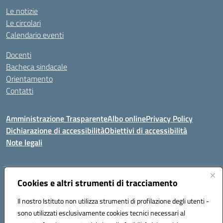
Le notizie
Le circolari
Calendario eventi
Docenti
Bacheca sindacale
Orientamento
Contatti
Amministrazione Trasparente
Albo online
Privacy Policy
Dichiarazione di accessibilità
Obiettivi di accessibilità
Note legali
Indirizzo:
Cookies e altri strumenti di tracciamento
Viale P. Togliatti snc 67039 Sulmona (AQ)
Centralino:
086451771
Email:
aqis01900g@istruzione.it
Il nostro Istituto non utilizza strumenti di profilazione degli utenti -
Posta elettronica certificata (PEC):
aqis01900g@pec.istruzione.it
sono utilizzati esclusivamente cookies tecnici necessari al
Codice fiscale: 92025400661