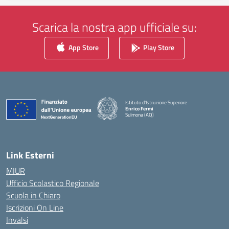
Scarica la nostra app ufficiale su:
App Store
Play Store
Istituto d'Istruzione Superiore
Enrico Fermi
Sulmona (AQ)
— Visita la pagina iniziale della scuola
Link Esterni
MIUR
Ufficio Scolastico Regionale
Scuola in Chiaro
Iscrizioni On Line
Invalsi