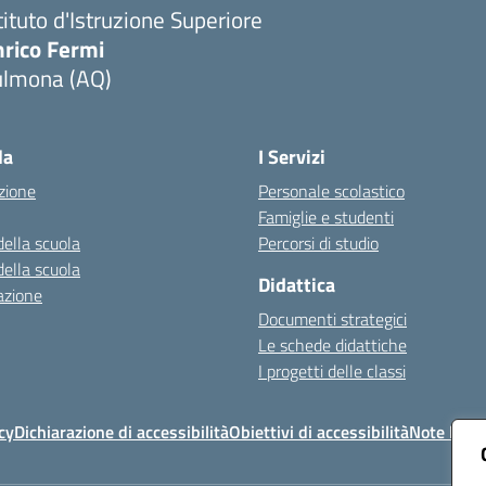
tituto d'Istruzione Superiore
nrico Fermi
ulmona (AQ)
Visita la pagina iniziale della scuola
la
I Servizi
zione
Personale scolastico
Famiglie e studenti
della scuola
Percorsi di studio
della scuola
Didattica
azione
Documenti strategici
Le schede didattiche
I progetti delle classi
cy
Dichiarazione di accessibilità
Obiettivi di accessibilità
Note legal