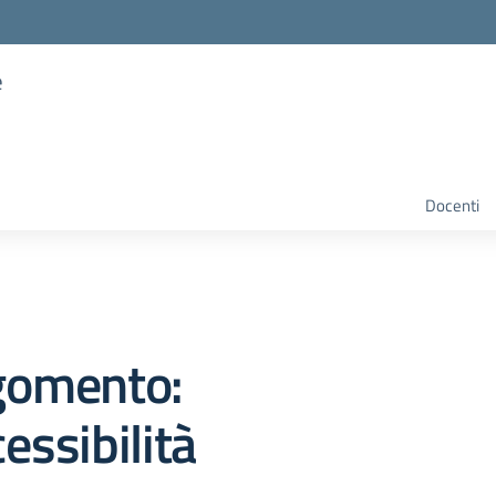
e
Docenti
gomento:
essibilità