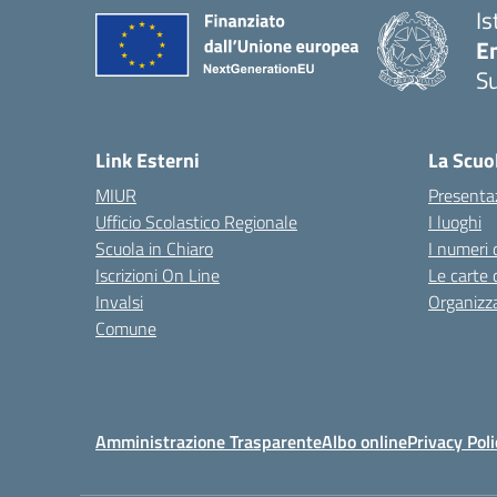
Is
E
S
— 
Link Esterni
La Scuo
MIUR
Presenta
Ufficio Scolastico Regionale
I luoghi
Scuola in Chiaro
I numeri 
Iscrizioni On Line
Le carte 
Invalsi
Organizz
Comune
Amministrazione Trasparente
Albo online
Privacy Poli