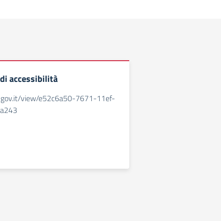
di accessibilità
id.gov.it/view/e52c6a50-7671-11ef-
8a243