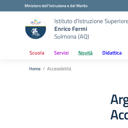
Vai ai contenuti
Vai al menu di navigazione
Vai al footer
Ministero dell'Istruzione e del Merito
Istituto d'Istruzione Superior
Enrico Fermi
Sulmona (AQ)
Scuola
Servizi
Novità
Didattica
Home
Accessibilità
Ar
Acc