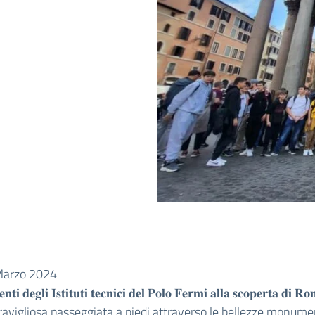
Marzo 2024
𝐞𝐧𝐭𝐢 𝐝𝐞𝐠𝐥𝐢 𝐈𝐬𝐭𝐢𝐭𝐮𝐭𝐢 𝐭𝐞𝐜𝐧𝐢𝐜𝐢 𝐝𝐞𝐥 𝐏𝐨𝐥𝐨 𝐅𝐞𝐫𝐦𝐢 𝐚𝐥𝐥𝐚 𝐬𝐜𝐨𝐩𝐞𝐫𝐭𝐚 𝐝𝐢 𝐑
vigliosa passeggiata a piedi attraverso le bellezze monumen