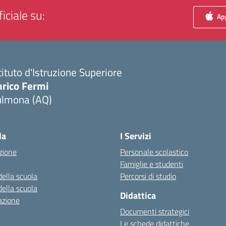
iciale su:
App
tituto d'Istruzione Superiore
nrico Fermi
ulmona (AQ)
Visita la pagina iniziale della scuola
la
I Servizi
zione
Personale scolastico
Famiglie e studenti
della scuola
Percorsi di studio
della scuola
Didattica
azione
Documenti strategici
Le schede didattiche