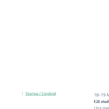
Stampa / Condividi
18-19 
𝐆𝐥𝐢 𝐬𝐭𝐮𝐝
Una mera