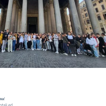
𝐦𝐚!
tali ed