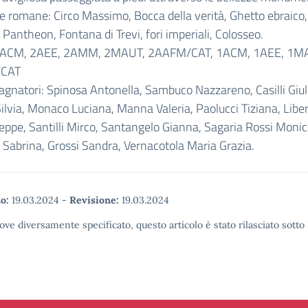
he romane: Circo Massimo, Bocca della verità, Ghetto ebraico,
Pantheon, Fontana di Trevi, fori imperiali, Colosseo.
 2ACM, 2AEE, 2AMM, 2MAUT, 2AAFM/CAT, 1ACM, 1AEE, 1M
CAT
natori: Spinosa Antonella, Sambuco Nazzareno, Casilli Giuli
lvia, Monaco Luciana, Manna Valeria, Paolucci Tiziana, Libe
eppe, Santilli Mirco, Santangelo Gianna, Sagaria Rossi Monic
 Sabrina, Grossi Sandra, Vernacotola Maria Grazia.
o:
19.03.2024
-
Revisione:
19.03.2024
ove diversamente specificato, questo articolo è stato rilasciato sott