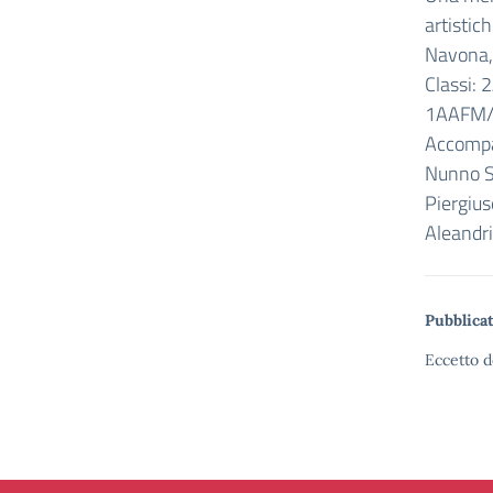
artistic
Navona, 
Classi:
1AAFM/
Accompag
Nunno Si
Piergius
Aleandri
Pubblicat
Eccetto d