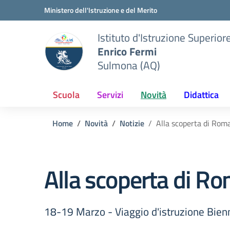
Vai ai contenuti
Vai al menu di navigazione
Vai al footer
Ministero dell'Istruzione e del Merito
Istituto d'Istruzione Superior
Enrico Fermi
Sulmona (AQ)
Scuola
Servizi
Novità
Didattica
Home
Novità
Notizie
Alla scoperta di Rom
Alla scoperta di R
18-19 Marzo - Viaggio d'istruzione Bienni