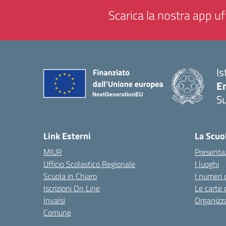
Scarica la nostra app uff
Is
E
S
— 
Link Esterni
La Scuo
MIUR
Presenta
Ufficio Scolastico Regionale
I luoghi
Scuola in Chiaro
I numeri 
Iscrizioni On Line
Le carte 
Invalsi
Organizz
Comune