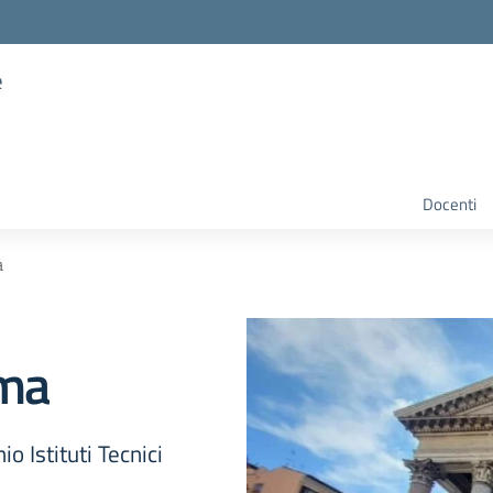
e
Docenti
a
oma
o Istituti Tecnici