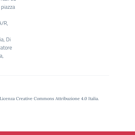
 piazza
A/R,
a, Di
ratore
a,
o Licenza Creative Commons Attribuzione 4.0 Italia.