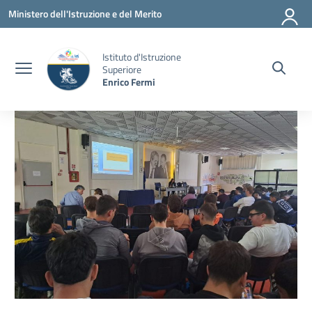
Vai ai contenuti
Vai al menu di navigazione
Vai al footer
Ministero dell'Istruzione e del Merito
Istituto d'Istruzione
Superiore
Enrico Fermi