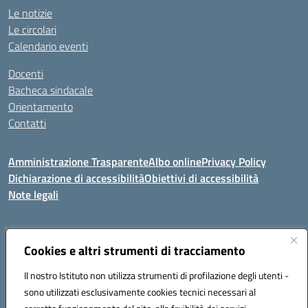
Le notizie
Le circolari
Calendario eventi
Docenti
Bacheca sindacale
Orientamento
Contatti
Amministrazione Trasparente
Albo online
Privacy Policy
Dichiarazione di accessibilità
Obiettivi di accessibilità
Note legali
Indirizzo:
Cookies e altri strumenti di tracciamento
Viale P. Togliatti snc 67039 Sulmona (AQ)
Centralino:
086451771
Email:
aqis01900g@istruzione.it
Il nostro Istituto non utilizza strumenti di profilazione degli utenti -
Posta elettronica certificata (PEC):
aqis01900g@pec.istruzione.it
sono utilizzati esclusivamente cookies tecnici necessari al
Codice fiscale: 92025400661