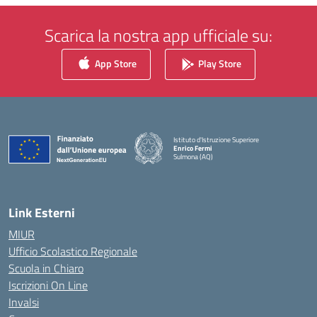
Scarica la nostra app ufficiale su:
App Store
Play Store
Istituto d'Istruzione Superiore
Enrico Fermi
Sulmona (AQ)
— Visita la pagina iniziale della scuola
Link Esterni
MIUR
Ufficio Scolastico Regionale
Scuola in Chiaro
Iscrizioni On Line
Invalsi