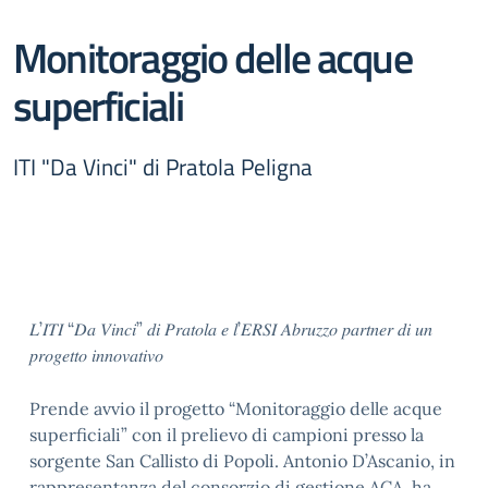
Monitoraggio delle acque
superficiali
ITI "Da Vinci" di Pratola Peligna
𝐿’𝐼𝑇𝐼 “𝐷𝑎 𝑉𝑖𝑛𝑐𝑖” 𝑑𝑖 𝑃𝑟𝑎𝑡𝑜𝑙𝑎 𝑒 𝑙’𝐸𝑅𝑆𝐼 𝐴𝑏𝑟𝑢𝑧𝑧𝑜 𝑝𝑎𝑟𝑡𝑛𝑒𝑟 𝑑𝑖 𝑢𝑛
𝑝𝑟𝑜𝑔𝑒𝑡𝑡𝑜 𝑖𝑛𝑛𝑜𝑣𝑎𝑡𝑖𝑣𝑜
Prende avvio il progetto “Monitoraggio delle acque
superficiali” con il prelievo di campioni presso la
sorgente San Callisto di Popoli. Antonio D’Ascanio, in
rappresentanza del consorzio di gestione ACA, ha