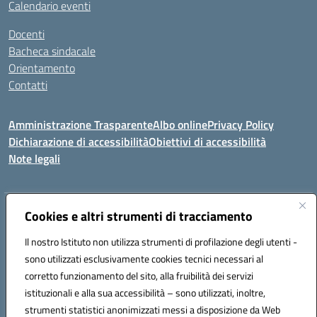
Calendario eventi
Docenti
Bacheca sindacale
Orientamento
Contatti
Amministrazione Trasparente
Albo online
Privacy Policy
Dichiarazione di accessibilità
Obiettivi di accessibilità
Note legali
Indirizzo:
Cookies e altri strumenti di tracciamento
Viale P. Togliatti snc 67039 Sulmona (AQ)
Centralino:
086451771
Email:
aqis01900g@istruzione.it
Il nostro Istituto non utilizza strumenti di profilazione degli utenti -
Posta elettronica certificata (PEC):
aqis01900g@pec.istruzione.it
sono utilizzati esclusivamente cookies tecnici necessari al
Codice fiscale: 92025400661
corretto funzionamento del sito, alla fruibilità dei servizi
Codice meccanografico:
AQIS01900G
istituzionali e alla sua accessibilità – sono utilizzati, inoltre,
strumenti statistici anonimizzati messi a disposizione da Web