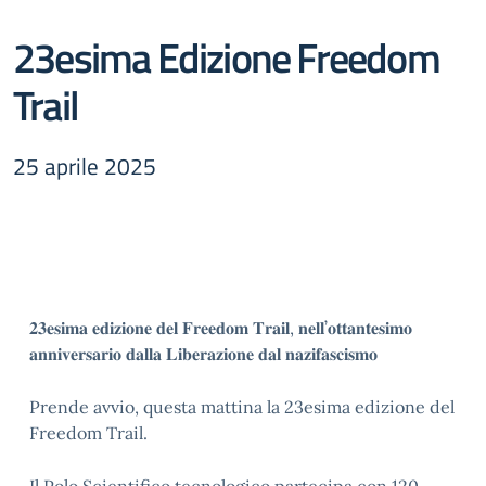
23esima Edizione Freedom
Trail
25 aprile 2025
𝟐𝟑𝐞𝐬𝐢𝐦𝐚 𝐞𝐝𝐢𝐳𝐢𝐨𝐧𝐞 𝐝𝐞𝐥 𝐅𝐫𝐞𝐞𝐝𝐨𝐦 𝐓𝐫𝐚𝐢𝐥, 𝐧𝐞𝐥𝐥’𝐨𝐭𝐭𝐚𝐧𝐭𝐞𝐬𝐢𝐦𝐨
𝐚𝐧𝐧𝐢𝐯𝐞𝐫𝐬𝐚𝐫𝐢𝐨 𝐝𝐚𝐥𝐥𝐚 𝐋𝐢𝐛𝐞𝐫𝐚𝐳𝐢𝐨𝐧𝐞 𝐝𝐚𝐥 𝐧𝐚𝐳𝐢𝐟𝐚𝐬𝐜𝐢𝐬𝐦𝐨
Prende avvio, questa mattina la 23esima edizione del
Freedom Trail.