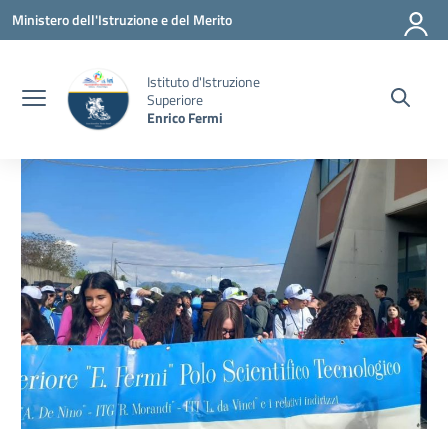
Vai ai contenuti
Vai al menu di navigazione
Vai al footer
Ministero dell'Istruzione e del Merito
Istituto d'Istruzione
Superiore
Enrico Fermi