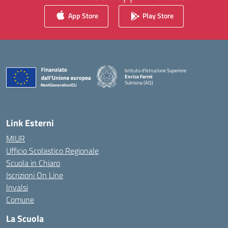
App Store
Play Store
Istituto d'Istruzione Superiore
Enrico Fermi
Sulmona (AQ)
— Visita la pagina iniziale della scuola
Link Esterni
MIUR
Ufficio Scolastico Regionale
Scuola in Chiaro
Iscrizioni On Line
Invalsi
Comune
La Scuola