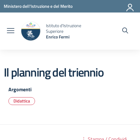
Vai ai contenuti
Vai al menu di navigazione
Vai al footer
Ministero dell'Istruzione e del Merito
Istituto d'Istruzione
Superiore
Enrico Fermi
Il planning del triennio
Argomenti
Didattica
Stampa / Condividi